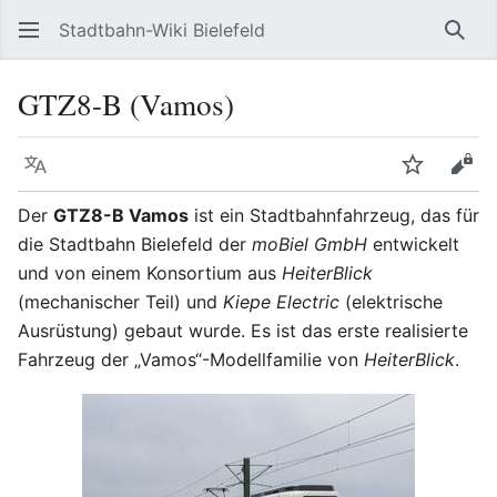
Stadtbahn-Wiki Bielefeld
Such
GTZ8-B (Vamos)
Sprache
Beobacht
Quel
Der
GTZ8-B Vamos
ist ein Stadtbahnfahrzeug, das für
die Stadtbahn Bielefeld der
moBiel GmbH
entwickelt
und von einem Konsortium aus
HeiterBlick
(mechanischer Teil) und
Kiepe Electric
(elektrische
Ausrüstung) gebaut wurde. Es ist das erste realisierte
Fahrzeug der „Vamos“-Modellfamilie von
HeiterBlick
.