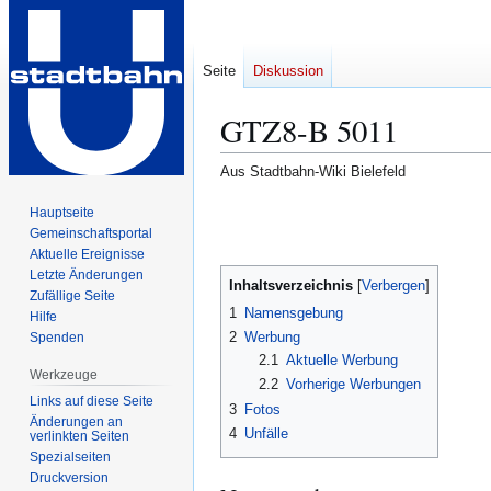
Seite
Diskussion
GTZ8-B 5011
Aus Stadtbahn-Wiki Bielefeld
Zur
Zur
Hauptseite
Gemeinschafts­portal
Navigation
Suche
Aktuelle Ereignisse
springen
springen
Letzte Änderungen
Inhaltsverzeichnis
Zufällige Seite
1
Namensgebung
Hilfe
2
Werbung
Spenden
2.1
Aktuelle Werbung
Werkzeuge
2.2
Vorherige Werbungen
Links auf diese Seite
3
Fotos
Änderungen an
4
Unfälle
verlinkten Seiten
Spezialseiten
Druckversion