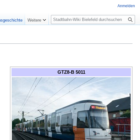
Anmelden
S
nsgeschichte
Weitere
u
c
h
e
GTZ8-B 5011