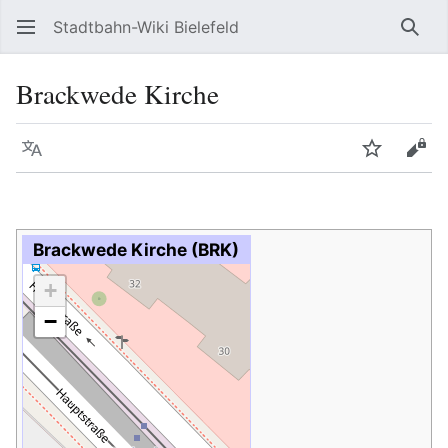
Stadtbahn-Wiki Bielefeld
Such
Brackwede Kirche
Sprache
Beobacht
Quel
Brackwede Kirche (BRK)
+
−