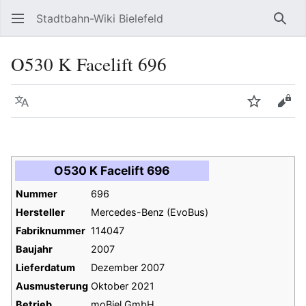
Stadtbahn-Wiki Bielefeld
Such
O530 K Facelift 696
Sprache
Beobacht
Quel
O530 K Facelift 696
Nummer
696
Hersteller
Mercedes-Benz (EvoBus)
Fabriknummer
114047
Baujahr
2007
Lieferdatum
Dezember 2007
Ausmusterung
Oktober 2021
Betrieb
moBiel GmbH