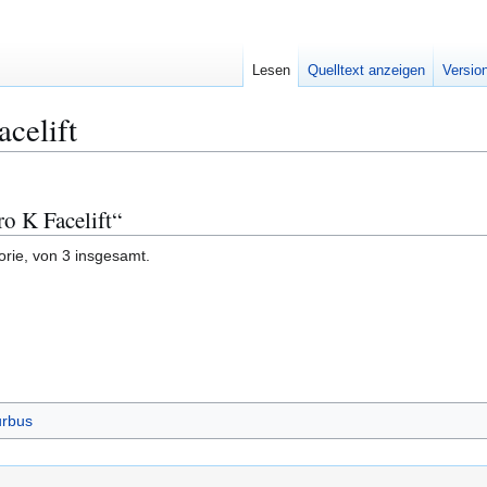
Lesen
Quelltext anzeigen
Versio
acelift
ro K Facelift“
orie, von 3 insgesamt.
urbus