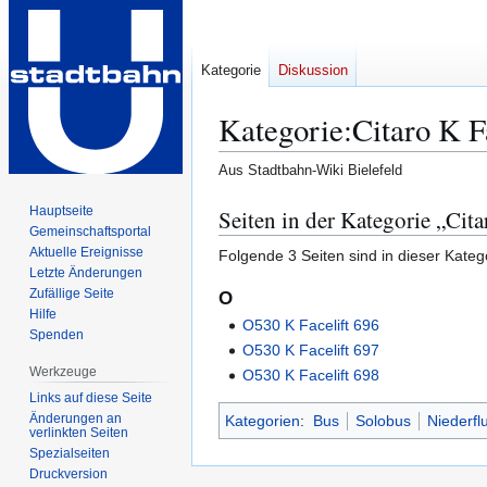
Kategorie
Diskussion
Kategorie
:
Citaro K F
Aus Stadtbahn-Wiki Bielefeld
Zur
Zur
Hauptseite
Seiten in der Kategorie „Cita
Gemeinschafts­portal
Navigation
Suche
Aktuelle Ereignisse
Folgende 3 Seiten sind in dieser Kateg
springen
springen
Letzte Änderungen
Zufällige Seite
O
Hilfe
O530 K Facelift 696
Spenden
O530 K Facelift 697
Werkzeuge
O530 K Facelift 698
Links auf diese Seite
Änderungen an
Kategorien
:
Bus
Solobus
Niederfl
verlinkten Seiten
Spezialseiten
Druckversion