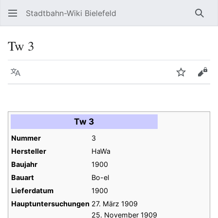
Stadtbahn-Wiki Bielefeld
Such
Tw 3
Sprache
Beobacht
Quel
Tw 3
Nummer
3
Hersteller
HaWa
Baujahr
1900
Bauart
Bo-el
Lieferdatum
1900
Hauptuntersuchungen
27. März 1909
25. November 1909