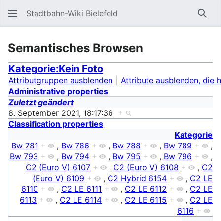
Stadtbahn-Wiki Bielefeld
Such
Semantisches Browsen
Kategorie:Kein Foto
Attributgruppen ausblenden
Attribute ausblenden, die h
Administrative properties
Zuletzt geändert
8. September 2021, 18:17:36
+
Classification properties
Kategorie
Bw 781
+
,
Bw 786
+
,
Bw 788
+
,
Bw 789
+
,
Bw 793
+
,
Bw 794
+
,
Bw 795
+
,
Bw 796
+
,
C2 (Euro V) 6107
+
,
C2 (Euro V) 6108
+
,
C2
(Euro V) 6109
+
,
C2 Hybrid 6154
+
,
C2 LE
6110
+
,
C2 LE 6111
+
,
C2 LE 6112
+
,
C2 LE
6113
+
,
C2 LE 6114
+
,
C2 LE 6115
+
,
C2 LE
6116
+