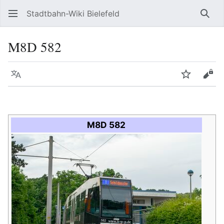
Stadtbahn-Wiki Bielefeld
Such
M8D 582
Sprache
Beobacht
Quel
M8D 582