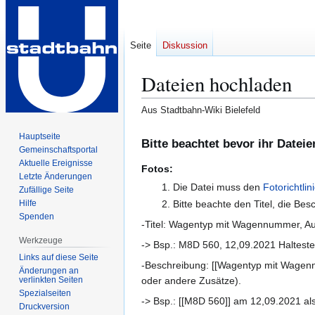
Seite
Diskussion
Dateien hochladen
Aus Stadtbahn-Wiki Bielefeld
Zur
Zur
Hauptseite
Bitte beachtet bevor ihr Dateien
Gemeinschafts­portal
Navigation
Suche
Aktuelle Ereignisse
springen
springen
Fotos:
Letzte Änderungen
Die Datei muss den
Fotorichtlin
Zufällige Seite
Hilfe
Bitte beachte den Titel, die Be
Spenden
-Titel: Wagentyp mit Wagennummer, 
Werkzeuge
-> Bsp.: M8D 560, 12,09.2021 Halteste
Links auf diese Seite
-Beschreibung: [[Wagentyp mit Wagennu
Änderungen an
verlinkten Seiten
oder andere Zusätze).
Spezialseiten
-> Bsp.: [[M8D 560]] am 12,09.2021 als [
Druckversion