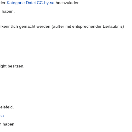
 der
Kategorie:Datei:CC-by-sa
hochzuladen.
n haben.
 unkenntlich gemacht werden (außer mit entsprechender Eerlaubnis)
ight besitzen.
elefeld.
sa
.
un haben.