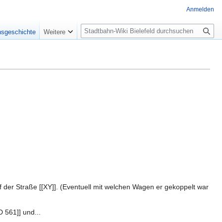
Anmelden
S
nsgeschichte
Weitere
u
c
h
e
.
 der Straße [[XY]]. (Eventuell mit welchen Wagen er gekoppelt war
D 561]] und...