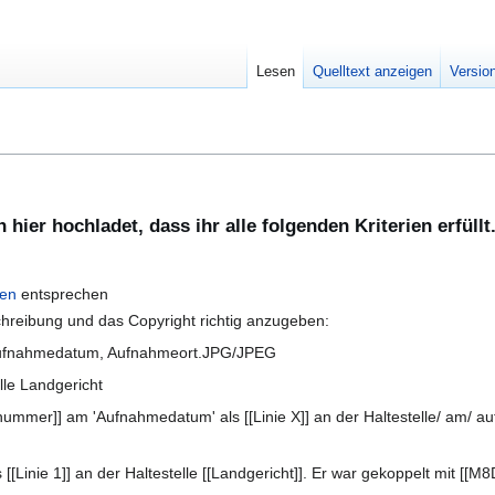
Lesen
Quelltext anzeigen
Versio
 hier hochladet, dass ihr alle folgenden Kriterien erfüllt
ien
entsprechen
schreibung und das Copyright richtig anzugeben:
Aufnahmedatum, Aufnahmeort.JPG/JPEG
lle Landgericht
mmer]] am 'Aufnahmedatum' als [[Linie X]] an der Haltestelle/ am/ auf
[Linie 1]] an der Haltestelle [[Landgericht]]. Er war gekoppelt mit [[M8