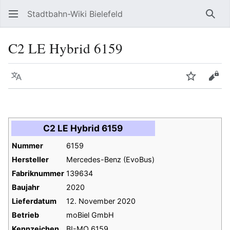
Stadtbahn-Wiki Bielefeld
Such
C2 LE Hybrid 6159
Sprache
Beobacht
Quel
C2 LE Hybrid 6159
Nummer
6159
Hersteller
Mercedes-Benz (EvoBus)
Fabriknummer
139634
Baujahr
2020
Lieferdatum
12. November 2020
Betrieb
moBiel GmbH
Kennzeichen
BI-MO 6159