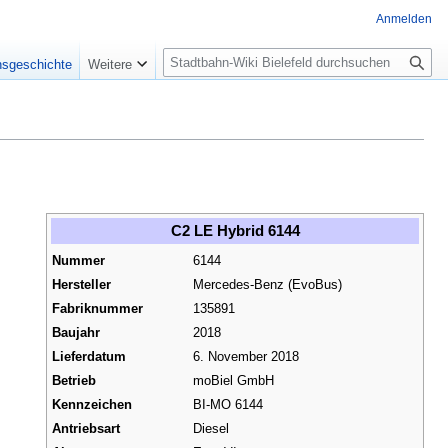
Anmelden
S
nsgeschichte
Weitere
u
c
h
e
C2 LE Hybrid 6144
Nummer
6144
Hersteller
Mercedes-Benz (EvoBus)
Fabriknummer
135891
Baujahr
2018
Lieferdatum
6. November 2018
Betrieb
moBiel GmbH
Kennzeichen
BI-MO 6144
Antriebsart
Diesel