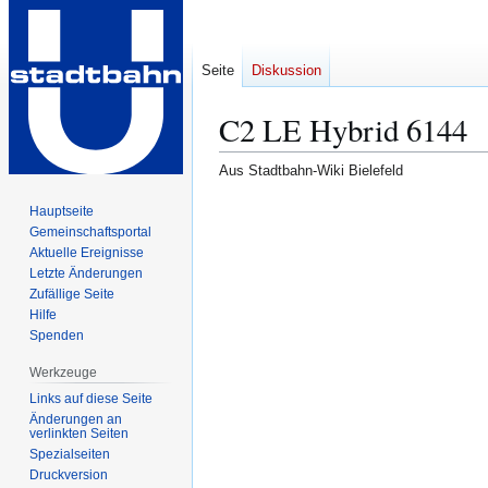
Seite
Diskussion
C2 LE Hybrid 6144
Aus Stadtbahn-Wiki Bielefeld
Zur
Zur
Hauptseite
Gemeinschafts­portal
Navigation
Suche
Aktuelle Ereignisse
springen
springen
Letzte Änderungen
Zufällige Seite
Hilfe
Spenden
Werkzeuge
Links auf diese Seite
Änderungen an
verlinkten Seiten
Spezialseiten
Druckversion