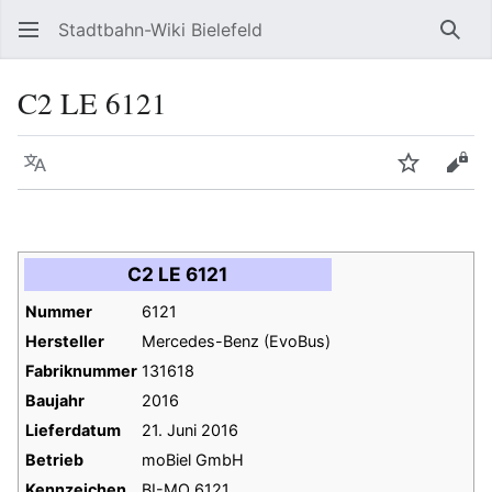
Stadtbahn-Wiki Bielefeld
Such
C2 LE 6121
Sprache
Beobacht
Quel
C2 LE 6121
Nummer
6121
Hersteller
Mercedes-Benz (EvoBus)
Fabriknummer
131618
Baujahr
2016
Lieferdatum
21. Juni 2016
Betrieb
moBiel GmbH
Kennzeichen
BI-MO 6121