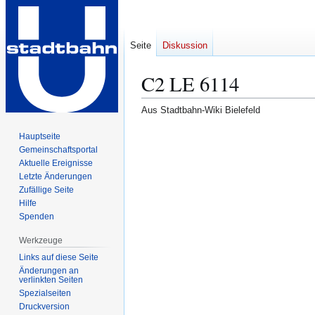
Seite
Diskussion
C2 LE 6114
Aus Stadtbahn-Wiki Bielefeld
Zur
Zur
Hauptseite
Gemeinschafts­portal
Navigation
Suche
Aktuelle Ereignisse
springen
springen
Letzte Änderungen
Zufällige Seite
Hilfe
Spenden
Werkzeuge
Links auf diese Seite
Änderungen an
verlinkten Seiten
Spezialseiten
Druckversion