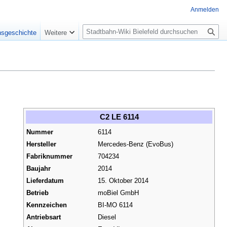
Anmelden
S
nsgeschichte
Weitere
u
c
h
e
C2 LE 6114
Nummer
6114
Hersteller
Mercedes-Benz (EvoBus)
Fabriknummer
704234
Baujahr
2014
Lieferdatum
15. Oktober 2014
Betrieb
moBiel GmbH
Kennzeichen
BI-MO 6114
Antriebsart
Diesel