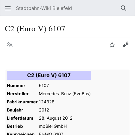
Stadtbahn-Wiki Bielefeld
Such
C2 (Euro V) 6107
Sprache
Beobacht
Quel
C2 (Euro V) 6107
Nummer
6107
Hersteller
Mercedes-Benz (EvoBus)
Fabriknummer
124328
Baujahr
2012
Lieferdatum
28. August 2012
Betrieb
moBiel GmbH
Kennzeichen
BI-MO 6107