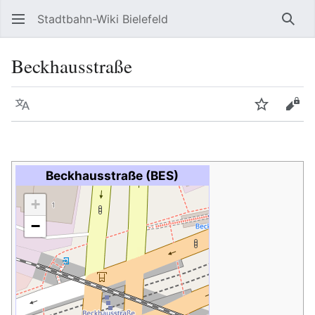
Stadtbahn-Wiki Bielefeld
Such
Beckhausstraße
Sprache
Beobacht
Quel
Beckhausstraße (BES)
+
−