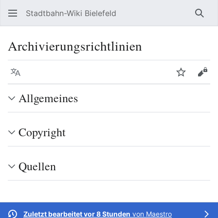
Stadtbahn-Wiki Bielefeld
Such
Archivierungsrichtlinien
Sprache
Beobacht
Quel
Allgemeines
Copyright
Quellen
Zuletzt bearbeitet vor 8 Stunden
von
Maestro