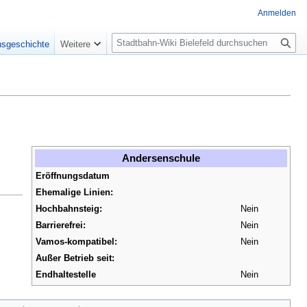
Anmelden
S
nsgeschichte
Weitere
u
c
h
e
Andersenschule
Eröffnungsdatum
Ehemalige Linien:
Hochbahnsteig:
Nein
Barrierefrei:
Nein
Vamos-kompatibel:
Nein
Außer Betrieb seit:
Endhaltestelle
Nein