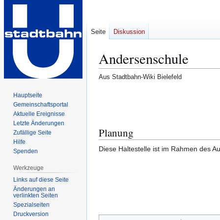
Seite
Diskussion
Andersenschule
Aus Stadtbahn-Wiki Bielefeld
Zur
Zur
Hauptseite
Gemeinschafts­portal
Navigation
Suche
Aktuelle Ereignisse
springen
springen
Letzte Änderungen
Planung
Zufällige Seite
Hilfe
Diese Haltestelle ist im Rahmen des 
Spenden
Werkzeuge
Links auf diese Seite
Änderungen an
verlinkten Seiten
Spezialseiten
Druckversion