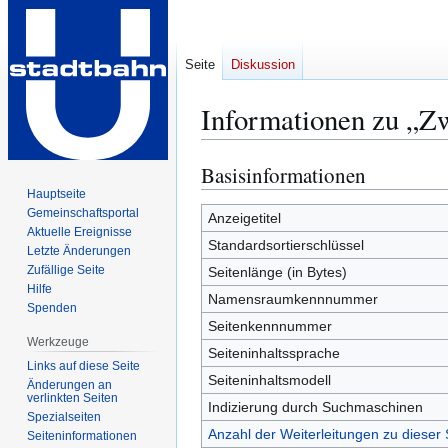
Seite
Diskussion
Informationen zu „
Basisinformationen
Zur
Zur
Navigation
Suche
Hauptseite
Gemeinschafts­portal
springen
springen
Anzeigetitel
Aktuelle Ereignisse
Standardsortierschlüssel
Letzte Änderungen
Zufällige Seite
Seitenlänge (in Bytes)
Hilfe
Namensraumkennnummer
Spenden
Seitenkennnummer
Werkzeuge
Seiteninhaltssprache
Links auf diese Seite
Seiteninhaltsmodell
Änderungen an
verlinkten Seiten
Indizierung durch Suchmaschinen
Spezialseiten
Anzahl der Weiterleitungen zu dieser 
Seiten­­informationen