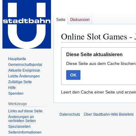
Seite
Diskussion
Online Slot Games -
Zur
Zur
Diese Seite aktualisieren
Navigation
Suche
Hauptseite
Diese Seite aus dem Cache lösche
springen
springen
Gemeinschafts­portal
Aktuelle Ereignisse
OK
Letzte Änderungen
Zufällige Seite
Hilfe
Leert den Cache einer Seite und erzwin
Spenden
Werkzeuge
Links auf diese Seite
Datenschutz
Über Stadtbahn-Wiki Bielefeld
Änderungen an
verlinkten Seiten
Spezialseiten
Seiten­­informationen