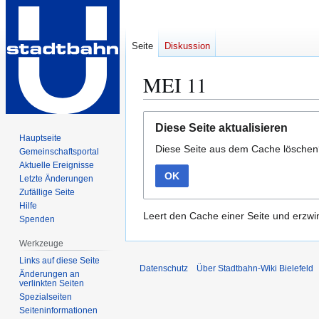
Seite
Diskussion
MEI 11
Zur
Zur
Diese Seite aktualisieren
Navigation
Suche
Hauptseite
Diese Seite aus dem Cache lösche
springen
springen
Gemeinschafts­portal
Aktuelle Ereignisse
OK
Letzte Änderungen
Zufällige Seite
Hilfe
Leert den Cache einer Seite und erzwin
Spenden
Werkzeuge
Links auf diese Seite
Datenschutz
Über Stadtbahn-Wiki Bielefeld
Änderungen an
verlinkten Seiten
Spezialseiten
Seiten­­informationen