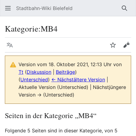
Stadtbahn-Wiki Bielefeld
Such
Kategorie
:
MB4
Sprache
Beobacht
Quel
Version vom 18. Oktober 2021, 12:13 Uhr von
Tt
(
Diskussion
|
Beiträge
)
(
Unterschied
)
← Nächstältere Version
|
Aktuelle Version (Unterschied) | Nächstjüngere
Version → (Unterschied)
Seiten in der Kategorie „MB4“
Folgende 5 Seiten sind in dieser Kategorie, von 5