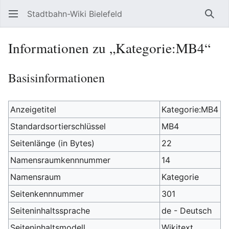
Stadtbahn-Wiki Bielefeld
Such
Informationen zu „Kategorie:MB4“
Basisinformationen
Anzeigetitel
Kategorie:MB4
Standardsortierschlüssel
MB4
Seitenlänge (in Bytes)
22
Namensraumkennnummer
14
Namensraum
Kategorie
Seitenkennnummer
301
Seiteninhaltssprache
de - Deutsch
Seiteninhaltsmodell
Wikitext