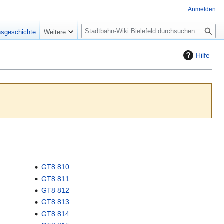
Anmelden
S
nsgeschichte
Weitere
u
c
Hilfe
h
e
GT8 810
GT8 811
GT8 812
GT8 813
GT8 814