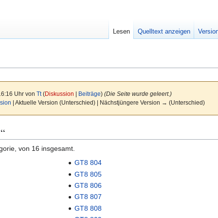
Lesen
Quelltext anzeigen
Versio
16:16 Uhr von
Tt
(
Diskussion
|
Beiträge
)
(Die Seite wurde geleert.)
sion
| Aktuelle Version (Unterschied) | Nächstjüngere Version → (Unterschied)
8“
gorie, von 16 insgesamt.
GT8 804
GT8 805
GT8 806
GT8 807
GT8 808