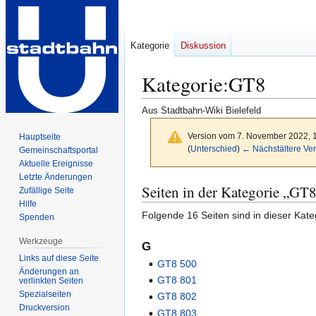
Kategorie
Diskussion
Kategorie
:
GT8
Aus Stadtbahn-Wiki Bielefeld
Version vom 7. November 2022, 
Hauptseite
(
Unterschied
)
← Nächstältere Ver
Gemeinschafts­portal
Aktuelle Ereignisse
Letzte Änderungen
Zur
Zur
Seiten in der Kategorie „GT
Zufällige Seite
Navigation
Suche
Hilfe
Folgende 16 Seiten sind in dieser Kate
springen
springen
Spenden
Werkzeuge
G
Links auf diese Seite
GT8 500
Änderungen an
GT8 801
verlinkten Seiten
Spezialseiten
GT8 802
Druckversion
GT8 803